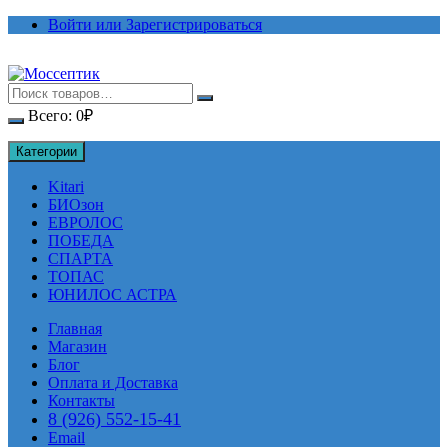
Перейти
Войти или Зарегистрироваться
к
содержимому
Всего:
0
₽
Категории
Kitari
БИОзон
ЕВРОЛОС
ПОБЕДА
СПАРТА
ТОПАС
ЮНИЛОС АСТРА
Главная
Магазин
Блог
Оплата и Доставка
Контакты
8 (926) 552-15-41
Email