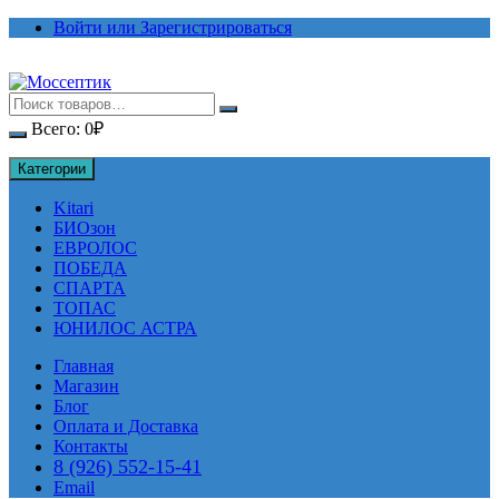
Перейти
Войти или Зарегистрироваться
к
содержимому
Всего:
0
₽
Категории
Kitari
БИОзон
ЕВРОЛОС
ПОБЕДА
СПАРТА
ТОПАС
ЮНИЛОС АСТРА
Главная
Магазин
Блог
Оплата и Доставка
Контакты
8 (926) 552-15-41
Email