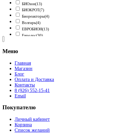
БИОзон
(13)
БИОКРОТ
(7)
Биореакторы
(4)
Волгарь
(4)
ЕВРОБИОН
(13)
Евролос
(30)
Коловеси
(10)
КРОТ
(11)
Меню
Лидер
(10)
Победа
(4)
Главная
Росток
(13)
Магазин
Спарта
(21)
Блог
Оплата и Доставка
Тверь
(11)
Контакты
ТОПАС
(17)
8 (926) 552-15-41
ЮБАС
(18)
Email
ЮНИЛОС Астра
(8)
Uncategorized
(1)
Покупателю
Личный кабинет
Корзина
Список желаний